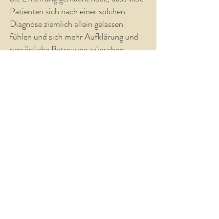
Patienten sich nach einer solchen
Diagnose ziemlich allein gelassen
fühlen und sich mehr Aufklärung und
persönliche Betreuung wünschen,
möchte ich versuchen, diese Lücke zu
schließen und biete Ihnen gerne eine
genaue Diagnosebesprechung,
Beratung bezüglich der
unterschiedlichen therapeutischen
Möglichkeiten und eine psychologische
Begleittherapie an.